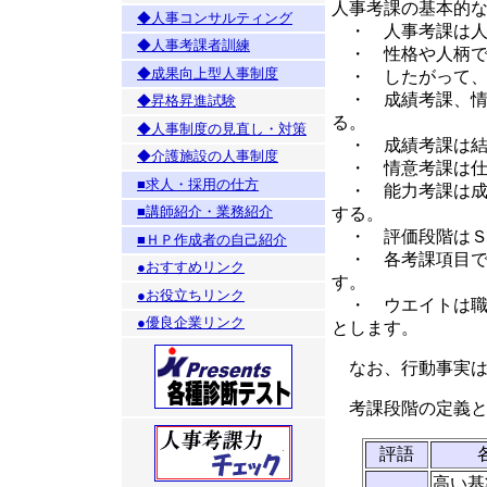
人事考課の基本的
◆人事コンサルティング
・ 人事考課は人
◆人事考課者訓練
・ 性格や人柄で
◆成果向上型人事制度
・ したがって、
・ 成績考課、情
◆昇格昇進試験
る。
◆人事制度の見直し・対策
・ 成績考課は結
◆介護施設の人事制度
・ 情意考課は仕
■求人・採用の仕方
・ 能力考課は成
■講師紹介・業務紹介
する。
・ 評価段階はＳ
■ＨＰ作成者の自己紹介
・ 各考課項目で
●おすすめリンク
す。
●お役立ちリンク
・ ウエイトは職
●優良企業リンク
とします。
なお、行動事実は
考課段階の定義と
評語
高い基