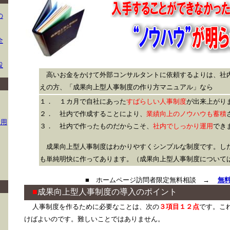
の
全
設
高いお金をかけて外部コンサルタントに依頼するよりは、社
えの方、「成果向上型人事制度の作り方マニュアル」なら
１． １カ月で自社にあった
すばらしい人事制度
が出来上がり
２． 社内で作成することにより、
業績向上のノウハウも蓄積
活用
３． 社内で作ったものだからこそ、
社内でしっかり運用
でき
成果向上型人事制度はわかりやすくシンプルな制度です。し
も単純明快に作ってあります。（成果向上型人事制度について
■ ホームページ訪問者限定無料相談 →
無
■
成果向上型人事制度の導入のポイント
人事制度を作るために必要なことは、次の
３項目１２点
です。こ
けばよいのです。難しいことではありません。