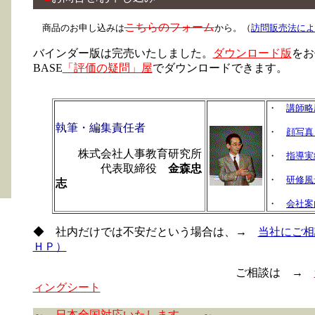
こちらのフォーム
商品のお申し込みは
から。（
訪問販売法によ
バインダー版は完売いたしました。
ダウンロード版
をお
BASE
「評価の疑問」屋
でダウンロードできます。
・
講師略
執筆・編集責任者
・
顔写真
株式会社人事教育研究所
・
指導実
代表取締役
金森忠
・
研修風
志
・
会社案
◆ 社内だけでは不安だという場合は、→
当社にご相
ＨＰ）
ご相談は →
ィングシート
～ 日本全国対応いたします。 ～