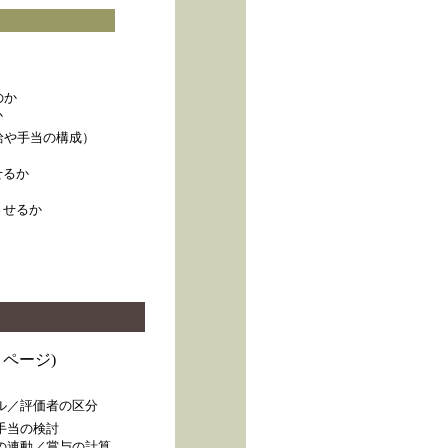
のか
か
給や手当の構成）
せるか
させるか
ページ)
ル／評価者の区分
手当の検討
の連動／賞与の計算