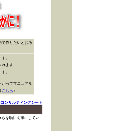
内で作りたいとお考
ます。
されます。
ます。
たがってマニュアル
は
こちら
）
料コンサルティングシート
れらを順に明確にしてい