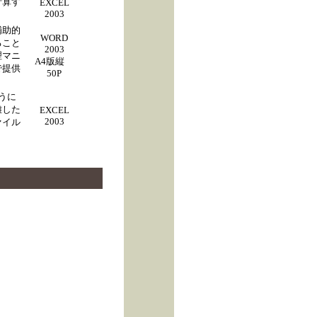
計算す
EXCEL
2003
補助的
WORD
ること
2003
理マニ
A4版縦
で提供
50P
うに
離した
EXCEL
2003
ァイル