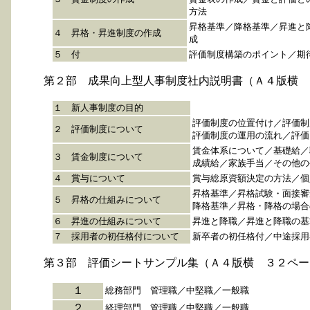
方法
昇格基準／降格基準／昇進と
４ 昇格・昇進制度の作成
成
５ 付
評価制度構築のポイント／期
第２部 成果向上型人事制度社内説明書（Ａ４版横 
１ 新人事制度の目的
評価制度の位置付け／評価制
２ 評価制度について
評価制度の運用の流れ／評価
賃金体系について／基礎給／
３ 賃金制度について
成績給／家族手当／その他の
４ 賞与について
賞与総原資額決定の方法／個
昇格基準／昇格試験・面接審
５ 昇格の仕組みについて
降格基準／昇格・降格の場合
６ 昇進の仕組みについて
昇進と降職／昇進と降職の基
７ 採用者の初任格付について
新卒者の初任格付／中途採用
第３部 評価シートサンプル集（Ａ４版横 ３２ペー
１
総務部門 管理職／中堅職／一般職
２
経理部門 管理職／中堅職／一般職