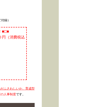
ど付録）
！
■□■
０円（消費税込
義がふさわしいか、育成型
型の人事制度
です。