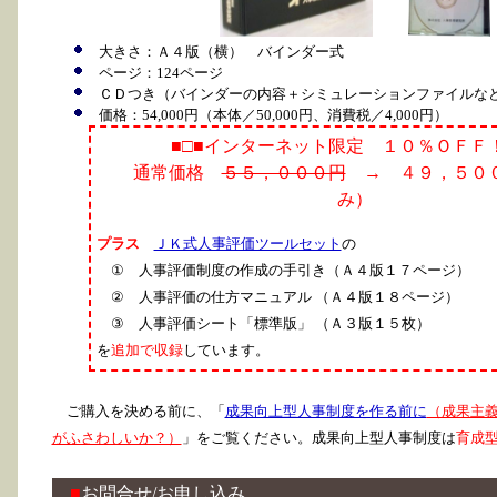
大きさ：Ａ４版（横） バインダー式
ページ：124ページ
ＣＤつき（バインダーの内容＋シミュレーションファイルな
価格：54,000円（本体／50,000円、消費税／4,000円）
■□■
インターネット限定 １０％ＯＦＦ
通常価格
５５，０００円
→ ４９，５０
み）
プラス
ＪＫ式人事評価ツールセット
の
① 人事評価制度の作成の手引き（Ａ４版１７ページ）
② 人事評価の仕方マニュアル （Ａ４版１８ページ）
③ 人事評価シート「標準版」 （Ａ３版１５枚）
を
追加で収録
しています。
ご購入を決める前に、「
成果向上型人事制度を作る前に
（成果主
がふさわしいか？）
」をご覧ください。成果向上型人事制度は
育成
■
お問合せ/お申し込み