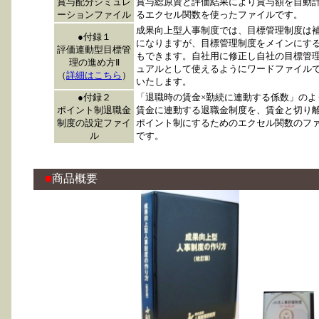
賞与配分シミュレ
賞与総原資と評価結果により賞与額を自動
ーションファイル
るエクセル関数を使ったファイルです。
成果向上型人事制度では、目標管理制度は
●付録１
になりますが、目標管理制度をメインにす
評価連動型目標管
もできます。自社用に修正し自社の目標管
理の進め方Ⅱ
ュアルとして使えるようにワードファイル
（
詳細はこちら
）
いたします。
●付録２
「退職時の賃金×勤続に連動する係数」のよ
ポイント制退職金
賃金に連動する退職金制度を、賃金と切り
制度の設定ファイ
ポイント制にするためのエクセル関数のフ
ル
です。
■
商品概要