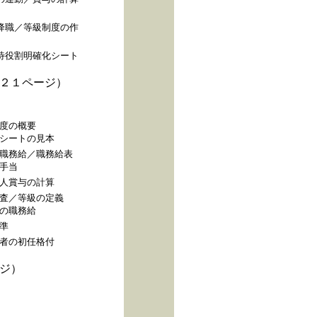
降職／等級制度の作
待役割明確化シート
２１ページ）
度の概要
シートの見本
職務給／職務給表
手当
人賞与の計算
査／等級の定義
の職務給
準
者の初任格付
ジ）