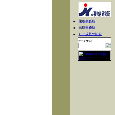
●
熊谷事務所
●
高崎事務所
●
ＨＰ成長の記録
サーチする: