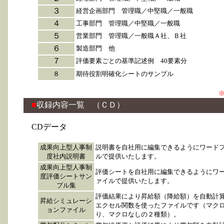
３
経営企画部門 管理職／中堅職／一般職
４
工事部門 管理職／中堅職／一般職
５
営業部門 管理職／一般職Ａ社、Ｂ社
６
製造部門 他
７
評価要素ごとの基準記述例 40要素分
８
期待役割明確化シートのサンプル
■
収録内容一覧 （ＣＤ）
CDデータ
成果向上型人事制
説明書を自社用に編集できるようにワード
度社内説明書
ルで提供いたします。
成果向上型人事制
評価シートを自社用に編集できるようにワ
度評価シートサン
ァイルで提供いたします。
プル集
評価結果により昇給額（降給額）を自動計
昇給シミュレーシ
エクセル関数を使ったファイルです（マク
ョンファイル
り、マクロなしの２種類）。