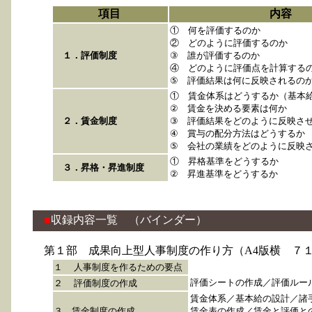
項目
内容
① 何を評価するのか
② どのように評価するのか
１．評価制度
③ 誰が評価するのか
④ どのように評価点を計算する
⑤ 評価結果は何に反映されるの
① 賃金体系はどうするか（基本
② 賃金を決める要素は何か
２．賃金制度
③ 評価結果をどのように反映さ
④ 賞与の配分方法はどうするか
⑤ 会社の業績をどのように反映
① 昇格基準をどうするか
３．昇格・昇進制度
② 昇進基準をどうするか
■
収録内容一覧 （バインダー）
第１部 成果向上型人事制度の作り方（A4版横 ７１
１
人事制度を作るための要点
評価シートの作成／評価ルー
２
評価制度の作成
賃金体系／基本給の設計／諸
３ 賃金制度の作成
賃金表の作成／賃金と評価と