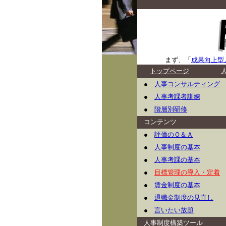
まず、「
成果向上型
トップページ
●
人事コンサルティング
●
人事考課者訓練
●
階層別研修
コンテンツ
●
評価のＱ＆Ａ
●
人事制度の基本
●
人事考課の基本
●
目標管理の導入・定着
●
賃金制度の基本
●
退職金制度の見直し
●
言いたい放題
人事制度構築ツール