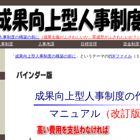
人事制度の構築の前に
（成果主義がふさわしいか、育成型がふさわしいか？
人事制度
人事考課
目標管理
賃金制度
「
成果向上型人事制度の構築の前に
」というテーマの
PDFファイル
（１
成果向上型人事制度の
マニュアル
（改訂