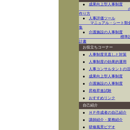
●
成果向上型人事制度
作り方
●
人事評価ツール
マニュアル・シート類
集
●
介護施設の人事制度
標準
計書
お役立ちコーナー
●
人事制度見直しと対策
●
人事制度の効果的運用
●
人事コンサルタントの
●
成果向上型人事制度
●
介護施設の人事制度
●
昇格昇進試験
●
おすすめリンク
自己紹介
●
ＨＰ作成者の自己紹介
●
講師紹介・業務紹介
●
研修風景ビデオ