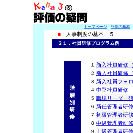
トップページ
｜
評価の基本
■
人事制度の基本 ５
２１．社員研修プログラム例
新入社員研修
１
新入社員研修
２
新入社員フォ
３
階
中堅社員研修
４
層
職場リーダー
５
別
新任管理者研
６
研
初級管理者研
７
修
中級管理者研
８
上級管理者研
９