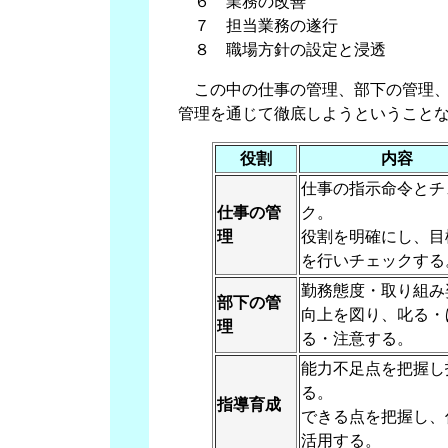
６ 業務の改善
７ 担当業務の遂行
８ 職場方針の設定と浸透
この中の仕事の管理、部下の管理、
管理を通じて徹底しようということ
役割
内容
仕事の指示命令とチ
仕事の管
ク。
理
役割を明確にし、目
を行いチェックする
勤務態度・取り組み
部下の管
向上を図り、叱る・
理
る・注意する。
能力不足点を把握し
る。
指導育成
できる点を把握し、
活用する。