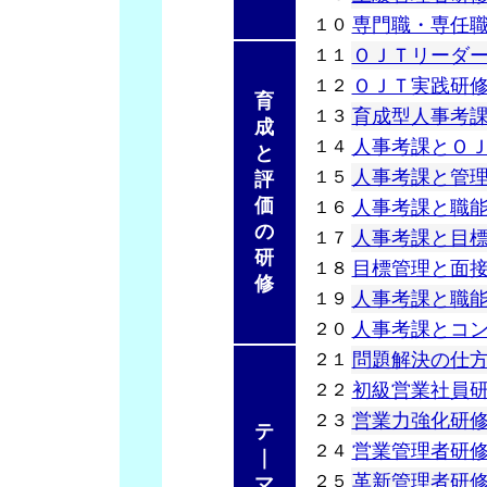
専門職・専任
１０
ＯＪＴリーダ
１１
ＯＪＴ実践研
１２
育
育成型人事考
１３
成
人事考課とＯ
１４
と
人事考課と管
１５
評
価
人事考課と職
１６
の
人事考課と目
１７
研
目標管理と面
１８
修
人事考課と職
１９
人事考課とコ
２０
問題解決の仕
２１
初級営業社員
２２
営業力強化研
２３
テ
営業管理者研
２４
｜
革新管理者研
２５
マ