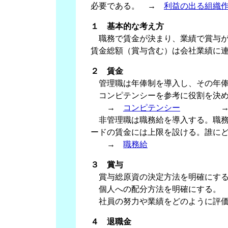
必要である。 →
利益の出る組織
１ 基本的な考え方
職務で賃金が決まり、業績で賞与が
賃金総額（賞与含む）は会社業績に
２ 賃金
管理職は年俸制を導入し、その年
コンピテンシーを参考に役割を決め
→
コンピテンシー
非管理職は職務給を導入する。職務
ードの賃金には上限を設ける。誰に
→
職務給
３ 賞与
賞与総原資の決定方法を明確にす
個人への配分方法を明確にする。
社員の努力や業績をどのように評価
４ 退職金