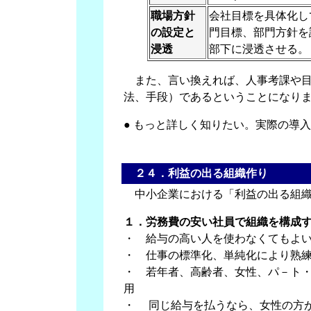
職場方針
会社目標を具体化し
の設定と
門目標、部門方針を
浸透
部下に浸透させる。
また、言い換えれば、人事考課や
法、手段）であるということになり
● もっと詳しく知りたい。実際の
２４．利益の出る組織作り
中小企業における「利益の出る組織
１．労務費の安い社員で組織を構成
・ 給与の高い人を使わなくてもよ
・ 仕事の標準化、単純化により熟
・ 若年者、高齢者、女性、パ－ト
用
・ 同じ給与を払うなら、女性の方