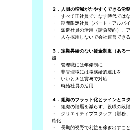
２．人員の増減がたやすくできる労
・ すべて正社員でこなす時代では
・ 期間限定社員（パート・アルバ
・ 派遣社員の活用（請負契約）、
・ 人を採用しないで会社運営でき
３．定期昇給のない賃金制度（ある
照
・ 管理職には年俸制に
・ 非管理職には職務給的運用を
・ いいときは賞与で対応
・ 時給社員の活用
４．組織のフラット化とラインとス
・ 組織の階層を減らす。役職の段
・ クリエイティブスタッフ（財務
確化
・ 長期的視野で利益を稼ぎ出すこ