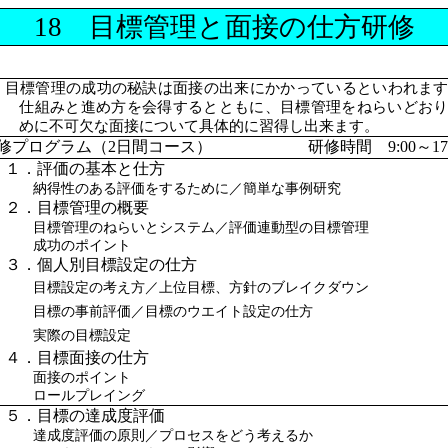
18 目標管理と面接の仕方研修
目標管理の成功の秘訣は面接の出来にかかっているといわれま
仕組みと進め方を会得するとともに、目標管理をねらいどお
めに不可欠な面接について具体的に習得し出来ます。
修プログラム（
2日間コース） 研修時間 9:00～17:
１．評価の基本と仕方
納得性のある評価をするために／簡単な事例研究
２．目標管理の概要
目標管理のねらいとシステム／
評価連動型の目標管理
成功のポイント
３．個人別目標設定の仕方
目標設定の考え方／上位目標、方針のブレイクダウン
目標の事前評価／目標のウエイト設定の仕方
実際の目標設定
４．目標面接の仕方
面接のポイント
ロールプレイング
５．目標の達成度評価
達成度評価の原則／プロセスをどう考えるか