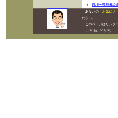
９．
目標の難易度設
あなたの「
お気に入
ださい。
このページはリンク
ご自由にどうぞ。