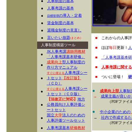
●
人事制度の基本
●
人事考課の基本
●
の導入・定着
目標管理
●
賃金制度の基本
●
退職金制度の見直し
●
言いたい放題
■
これからの人事
(まとめ）
人事制度構築ツール
■
ほぼ
毎日
更新！
人
JK人事考課
講師用教材
●
「人事考課基本研修」
■
「人事考課基本研
成果向上
型人事制度の
●
■
人事考課に関する
作り方マニュアル
人事考課シー
すぐに使える
■
ついに登場！
研
●
トセット
【改訂版】
（ＣＤ）
人事考課シー
すぐに使える
●
成果向上型
人事制
●
トセット（ＣＤ版）
→
成果主義が良いか
【法改正に対応】
地方
（PDFファイル
●
公務員向け人事評価シ
ートセット
●
中小企業のための
国立
大学
法人のための
→
社内で作成するた
●
人事評価ツールセット
（PDFファイル
●
人事考課基本
研修教材