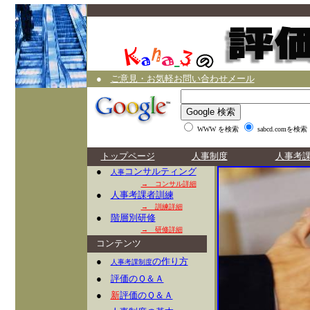
●
ご意見・お気軽お問い合わせメール
WWW を検索
sabcd.comを検索
トップページ
人事制度
人事考
●
コンサルティング
人事
→ コンサル詳細
●
人事考課者訓練
→ 訓練詳細
●
階層別研修
→ 研修詳細
コンテンツ
●
の作り方
人事考課制度
●
評価のＱ＆Ａ
●
新
評価のＱ＆Ａ