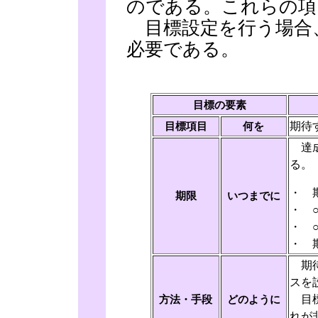
のである。これらの項
目標設定を行う場合
必要である。
目標の要素
期待
目標項目
何を
達成
る。
・ 
期限
いつまでに
・ 
・ 
・ 
期待
スを
目
方法・手段
どのように
れが