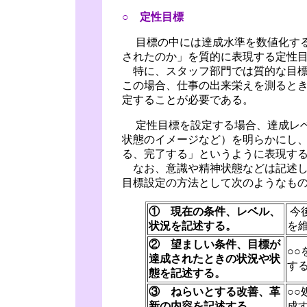
○ 定性目標
目標の中には達成水準を数値化する
されたのか」を質的に表現する定性
特に、スタッフ部門では質的な目標
この場合、仕事の出来栄えを測ると
定することが必要である。
定性目標を設定する場合、達成レベ
状態のイメージなど）を明らかにし
る、完了する」というように表現す
なお、意識や精神状態などは記述し
目標設定の方法として次のようなも
① 現在の条件、レベル、
今
状況を記述する。
を
② 望ましい条件、目標が
○
達成されたときの状況や状
す
態を記述する。
③ ねらいとする改善、革
○
新の内容を記述する。
成