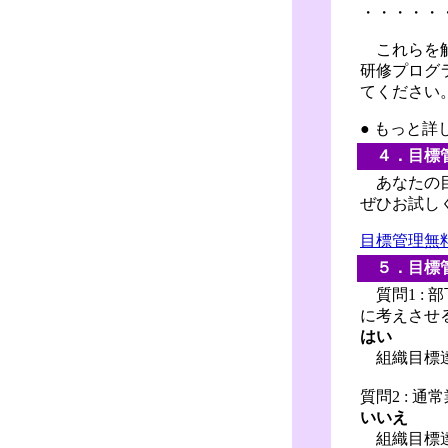
・・・・・
これらを解
研修プログ
てください
● もっと
４．目標
あなたの目
ぜひお試し
目標管理無料
５．目標
質問1 :
に考えさせ
はい
組織目標達
質問2 :
いいえ
組織目標達