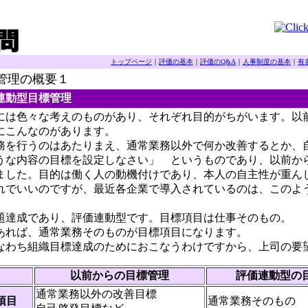
トップページ
｜
評価の基本
｜
評価のQ&A
｜
人事制度の基本
｜
有
理の概要１
動型目標管理
は色々な考えのものがあり、それぞれ目的がちがいます。以
にこんなのがあります。
を行うのはあたりまえ、通常業務以外で何か改善するとか、
うな内容の目標を設定しなさい」 というものであり、以前か
ました。目的は働く人の動機付けであり、本人の自主性が重ん
でいいのですが、最近各企業で導入されているのは、このよ
達成であり、評価連動型です。目標項目は仕事そのもの。
あれば、通常業務そのものが目標項目になります。
なわち組織目標達成のためにおこなうわけですから、上司の要
以前からの目標管理
評価連動型の
通常業務以外の改善目標
項目
通常業務そのもの