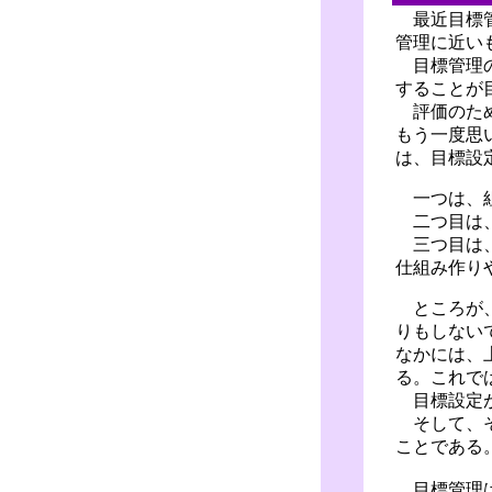
最近目標管
管理に近い
目標管理の
することが
評価のため
もう一度思
は、目標設
一つは、組
二つ目は、
三つ目は、
仕組み作り
ところが、
りもしない
なかには、
る。これで
目標設定が
そして、そ
ことである
目標管理は