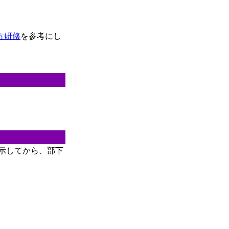
方研修
を参考にし
を示してから、部下