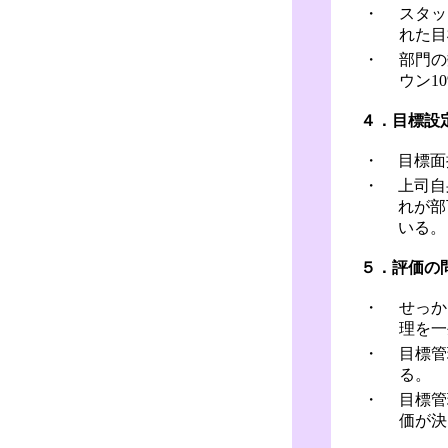
・
スタッ
れた目
・
部門の
ウン1
４．目標設
・
目標面
・
上司自
れが部
いる。
５．評価の
・
せっか
理を一
・
目標管
る。
・
目標管
価が決