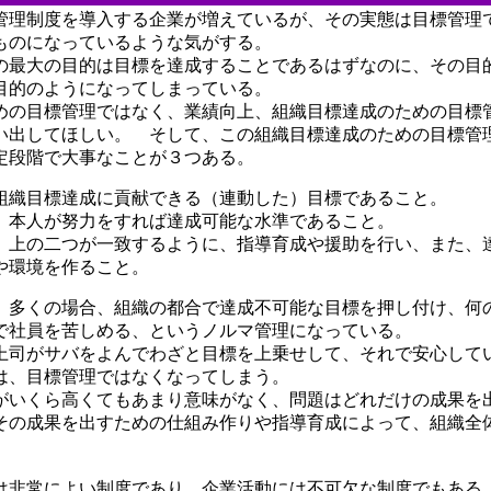
理制度を導入する企業が増えているが、その実態は目標管理
ものになっているような気がする。
最大の目的は目標を達成することであるはずなのに、その目
目的のようになってしまっている。
の目標管理ではなく、業績向上、組織目標達成のための目標
い出してほしい。 そして、この組織目標達成のための目標管
定段階で大事なことが３つある。
織目標達成に貢献できる（連動した）目標であること。
本人が努力をすれば達成可能な水準であること。
上の二つが一致するように、指導育成や援助を行い、また、
や環境を作ること。
多くの場合、組織の都合で達成不可能な目標を押し付け、何
で社員を苦しめる、というノルマ管理になっている。
上司がサバをよんでわざと目標を上乗せして、それで安心して
は、目標管理ではなくなってしまう。
いくら高くてもあまり意味がなく、問題はどれだけの成果を
の成果を出すための仕組み作りや指導育成によって、組織全
。
非常によい制度であり、企業活動には不可欠な制度でもある