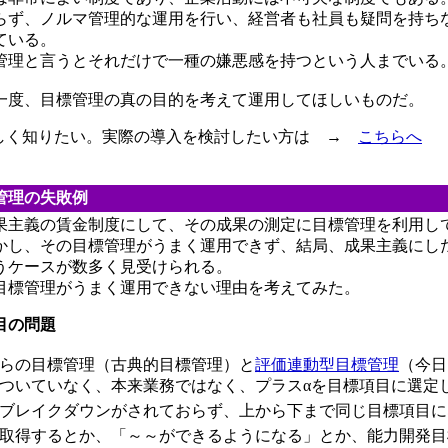
らず、ノルマ管理的な運用を行い、経営者も社員も疑問を持ち
ている。
管理と言うとそれだけで一種の嫌悪感を持つという人までいる
度、目標管理の真の目的を考えて運用してほしいものだ。
詳しく知りたい。実際の導入を検討したい方は →
こちらへ
管理の失敗例
主義の賃金制度にして、その成果の測定に目標管理を利用し
かし、その目標管理がうまく運用できず、結局、成果主義にし
うケースが数多く見受けられる。
標管理がうまく運用できない理由を考えてみた。
目の問題
らの目標管理（古典的目標管理）と
評価連動型目標管理
（今日
ついていなく、本来業務ではなく、プラスαを目標項目に選定
ブレイクダウンがされておらず、上から下まで同じ目標項目に
取得するとか、「～～ができるようになる」とか、能力開発目