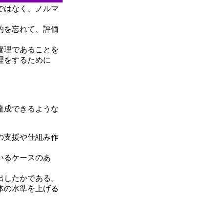
ではなく、ノルマ
的を忘れて、評価
管理であることを
理をするために
達成できるような
の支援や仕組み作
いるケースのあ
出したかである。
体の水準を上げる
。