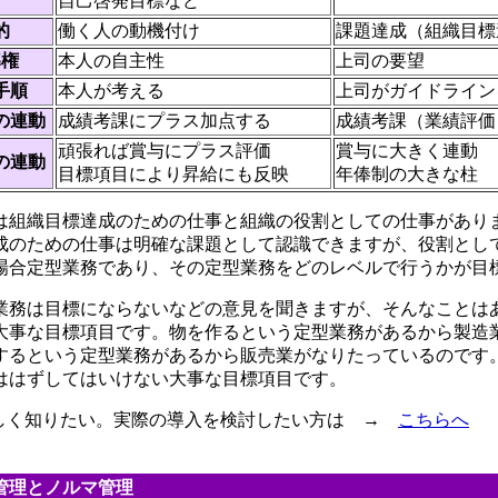
自己啓発目標など
的
働く人の動機付け
課題達成（組織目標
導権
本人の自主性
上司の要望
手順
本人が考える
上司がガイドライン
の連動
成績考課にプラス加点する
成績考課（業績評価
頑張れば賞与にプラス評価
賞与に大きく連動
の連動
目標項目により昇給にも反映
年俸制の大きな柱
組織目標達成のための仕事と組織の役割としての仕事があり
成のための仕事は明確な課題として認識できますが、役割とし
場合定型業務であり、その定型業務をどのレベルで行うかが目
務は目標にならないなどの意見を聞きますが、そんなことは
大事な目標項目です。物を作るという定型業務があるから製造
するという定型業務があるから販売業がなりたっているのです
はずしてはいけない大事な目標項目です。
詳しく知りたい。実際の導入を検討したい方は →
こちらへ
管理とノルマ管理