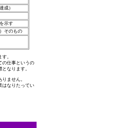
達成）
を示す
）そのもの
ます。
ての仕事というの
標となります。
ありません。
業はなりたってい
。