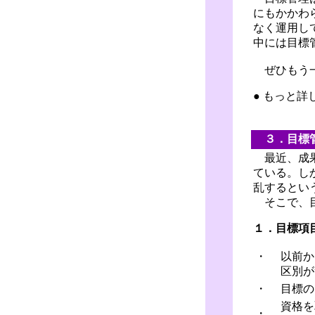
にもかかわ
なく運用し
中には目標
ぜひもう一
● もっと
３．目標
最近、成果
ている。し
乱するとい
そこで、目
１．目標項
・
以前か
区別が
・
目標の
資格を
・