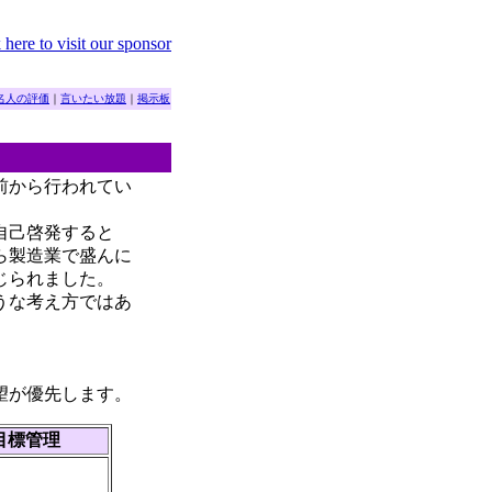
名人の評価
｜
言いたい放題
｜
掲示板
前から行われてい
自己啓発すると
ら製造業で盛んに
じられました。
うな考え方ではあ
望が優先します。
目標管理