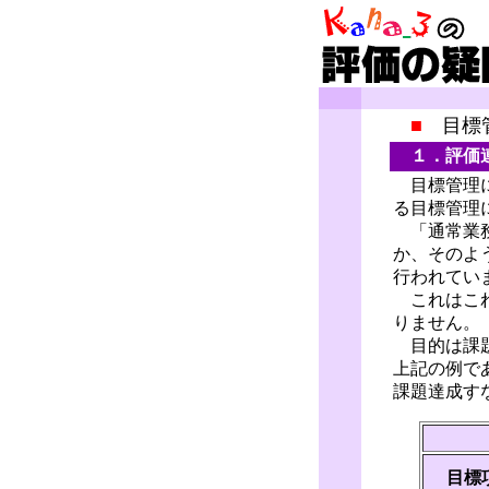
■
目標管
１．評価連
目標管理に
る目標管理
「通常業務
か、そのよ
行われてい
これはこれ
りません。
目的は課題
上記の例で
課題達成す
目標