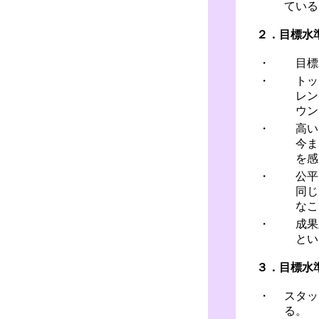
ている
２．目標水
・
目標
・
トッ
レン
ウン
・
高い
今ま
を感
・
公平
同じ
なこ
・
成果
とい
３．目標水
・
スタッ
る。