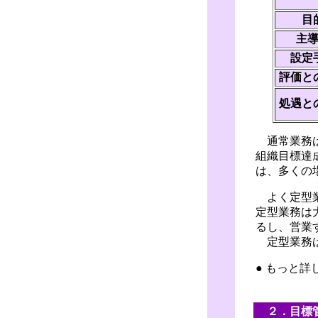
目
主
設定
評価と
処遇と
通常業務は
組織目標達
は、多くの
よく定型業
定型業務は
るし、営業
定型業務は
● もっと
２．目標