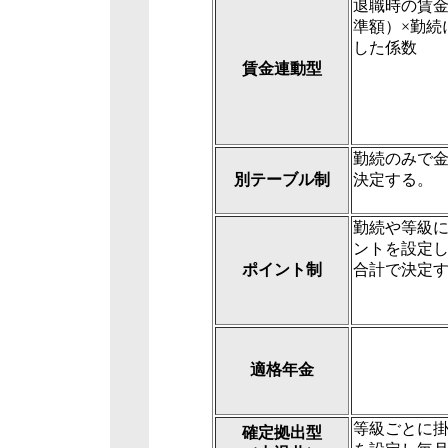
退職時の賃
準額）×勤続
した係数
賃金連動型
勤続のみで
別テーブル制
決定する。
勤続や等級
ントを設定
ポイント制
合計で決定
適格年金
等級ごとに
確定拠出型