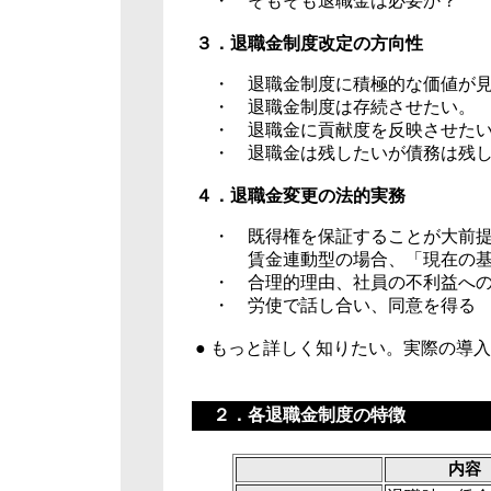
・ そもそも退職金は必要か？
３．退職金制度改定の方向性
・ 退職金制度に積極的な価値が見
・ 退職金制度は存続さ
・ 退職金に貢献度を反映さ
・ 退職金は残したいが債務は残
４．退職金変更の法的実務
・ 既得権を保証することが大前
賃金連動型の場合、「現在の基準
・ 合理的理由、社員の不利益への
・ 労使で話し合い、同意を得る
● もっと詳しく知りたい。実際の
２．各退職金制度の特徴
内容