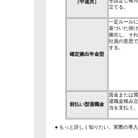
を設定し毎
（中退共）
立てる。
一定ルール
基づいた掛
拠出し、そ
社員の意思
する。
確定拠出年金型
賃金または
退職金積み
前払い型退職金
当を支払う
● もっと詳しく知りたい。実際の