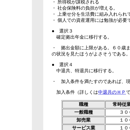
・ 所得税が課税される
・ 社会保険料の負担が増える。
・ 上乗せ分を生活費に組み入れられ
・ 個人での資産運用には勉強が必要
● 選択３
確定拠出年金に移行する。
・ 拠出金額に上限がある。６０歳
の状況を見たほうがよさそうである
● 選択４
中退共、特退共に移行する。
・ 加入条件を満たすのであれば、
加入条件（詳しくは
中退共のＨＰ
職種
常時従
一般職種
３０
卸売業
１０
サービス業
１０