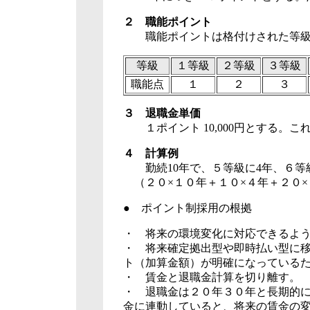
２ 職能ポイント
職能ポイントは
格付けされた等
等級
１等級
２等級
３等級
職能点
１
２
３
３ 退職金単価
１ポイント 10,000円とする。
４ 計算例
勤続10年で、５等級に4年、６等
（２０×１０年＋１０×４年＋２０×６
●
ポイント制採用の根拠
・ 将来の環境変化に対応できるよ
・ 将来確定拠出型や即時払い型に
ト（加算金額）が明確になっている
・ 賃金と退職金計算を切り離す。
・ 退職金は２０年３０年と長期的
金に連動していると、将来の賃金の