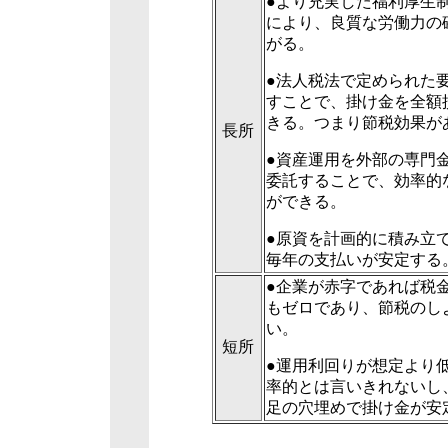
●より充実した福利厚生
により、良質な労働力の
がる。
●法人税法で定められた
すことで、掛け金を全額
きる。つまり節税効果が
長所
●資産運用を外部の専門
委託することで、効率的
ができる。
●原資を計画的に積み立
毎年の支払いが安定する
●企業が赤字であれば税
もゼロであり、節税のし
い。
短所
●運用利回りが想定より
率的とは言いきれないし
足の穴埋めで掛け金が安