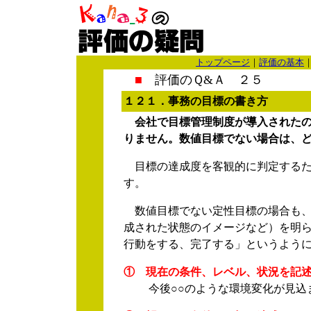
トップページ
｜
評価の基本
■
評価のＱ&Ａ ２５
１２１．事務の目標の書き方
会社で目標管理制度が導入された
りません。数値目標でない場合は、
目標の達成度を客観的に判定するた
す。
数値目標でない定性目標の場合も、
成された状態のイメージなど）を明
行動をする、完了する」というよう
① 現在の条件、レベル、状況を記
今後○○のような環境変化が見込ま