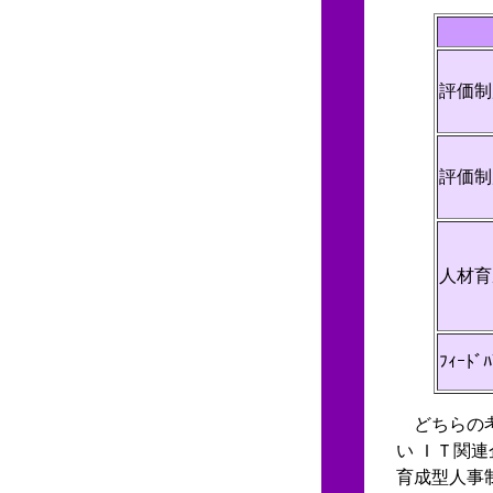
評価制
評価制
人材育
ﾌｨｰﾄﾞ
どちらの考
い ＩＴ関
育成型人事