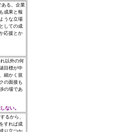
である。企業
も成果と報
ような立場
としての成
か応援とか
。
それ以外の何
値目標が中
、細かく規
クの面接も
渉の場であ
能しない。
在するから、
をすれば成
成り立つか