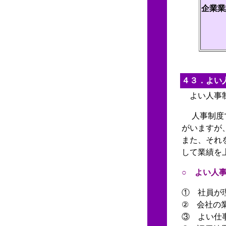
企業業
４３．よい
よい人事制
人事制度で
がいますが
また、それ
して業績を
○ よい人
① 社員が
② 会社の
③ よい仕