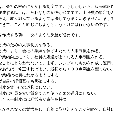
、会社の根幹にかかわる制度です。もしかしたら、販売戦略
作成する以上は、それなりの覚悟が必要です。出張費の規定を
考え、取り組んでいるようでは決してうまくいきません。まし
てきて、これと同じにしようというわけには行かないのです。
作成する前に、次のような決意が必要です。
育成のための人事制度を作る。
育成により、会社の業績を伸ばすための人事制度を作る。
の業績向上により、社員の処遇がよくなる人事制度を作る。
なことにとらわれないで、まず、シンプルなものを作成し運用
があれば、修正すればよい。最初から１００点満点を望まない
の業績は社員にわかるようにする。
者自身の評価基準も明確にする。
制度を賃下げの道具にしない。
制度は社員を安い賃金でこき使うための道具にしない。
成した人事制度には経営者が責任を持つ。
がそれなりの覚悟をし、真剣に取り組んでこそ初めて、自社