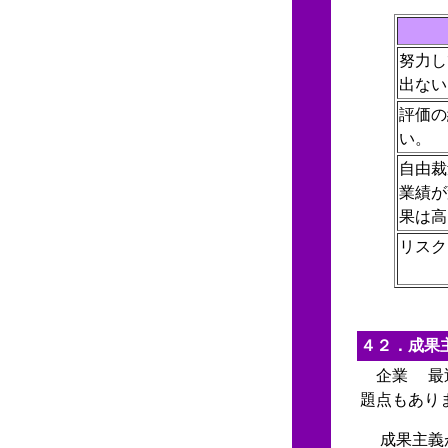
努力し
出ない
評価の
い。
自由裁
業績が
果は高
リスク
４２．成果
企業 最近
題点もあり
成果主義が