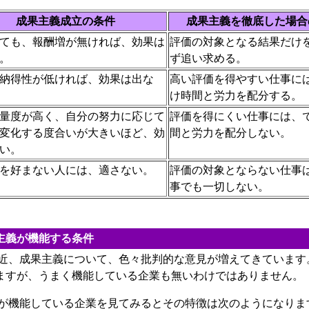
成果主義成立の条件
成果主義を徹底した場合
ても、報酬増が無ければ、効果は
評価の対象となる結果だけ
。
ず追い求める。
納得性が低ければ、効果は出な
高い評価を得やすい仕事に
け時間と労力を配分する。
量度が高く、自分の努力に応じて
評価を得にくい仕事には、
変化する度合いが大きいほど、効
間と労力を配分しない。
い。
を好まない人には、適さない。
評価の対象とならない仕事
事でも一切しない。
主義が機能する条件
、成果主義について、色々批判的な意見が増えてきています
ますが、うまく機能している企業も無いわけではありません。
機能している企業を見てみるとその特徴は次のようになりま