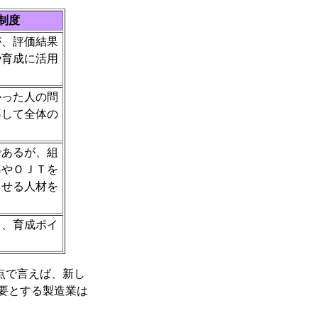
制度
が、評価結果
や育成に活用
かった人の問
導して全体の
であるが、組
導やＯＪＴを
出せる人材を
り、育成ポイ
。
点で言えば、新し
要とする製造業は