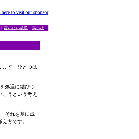
｜
言いたい放題
｜
掲示板
｜
ります。ひとつは
を処遇に結びつ
いこうという考え
、それを基に成
考え方です。