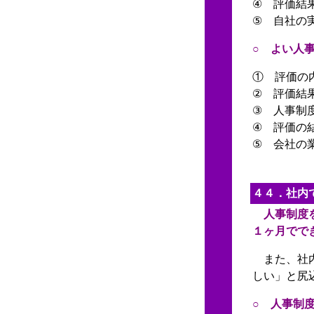
④ 評価結
⑤ 自社の
○ よい人
① 評価の
② 評価結
③ 人事制
④ 評価の
⑤ 会社の
４４．社内
人事制度
１ヶ月でで
また、社内
しい」と尻
○ 人事制