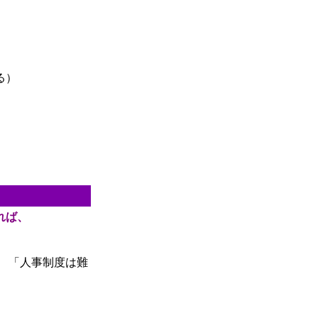
る）
れば、
 「人事制度は難