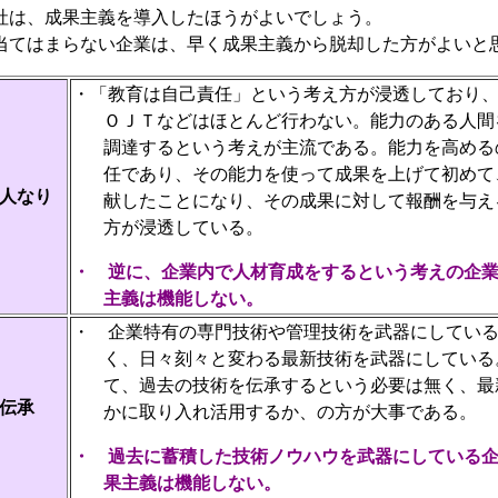
社は、成果主義を導入したほうがよいでしょう。
てはまらない企業は、早く成果主義から脱却した方がよいと
・
「教育は自己責任」という考え方が浸透しており
ＯＪＴなどはほとんど行わない。能力のある人間
調達するという考えが主流である。能力を高める
任であり、その能力を使って成果を上げて初めて
人なり
献したことになり、その成果に対して報酬を与え
方が浸透している。
・
逆に、企業内で人材育成をするという考えの企
主義は機能しない。
・
企業特有の専門技術や管理技術を武器にしてい
く、日々刻々と変わる最新技術を武器にしている
て、過去の技術を伝承するという必要は無く、最
伝承
かに取り入れ活用するか、の方が大事である。
・
過去に蓄積した技術ノウハウを武器にしている
果主義は機能しない。