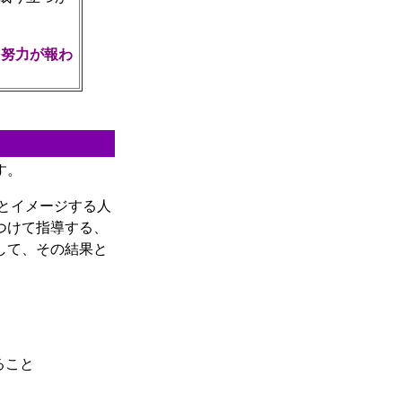
己努力が報わ
す。
とイメージする人
つけて指導する、
して、その結果と
ること