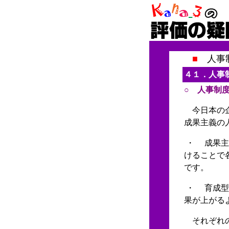
■
人事制
４１．人事
○ 人事制
今日本の企
成果主義の
・ 成果主
けることで
です。
・ 育成型
果が上がる
それぞれの