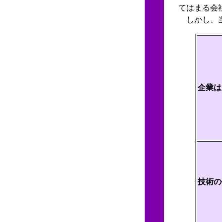
てはまる会
しかし、当
企業は
技術の