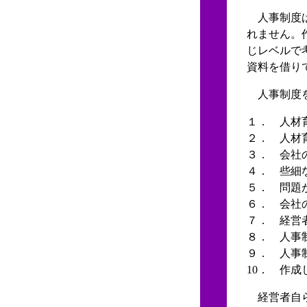
人事制度は
れません。
じレベルで
資料を借り
人事制度を
１． 人材
２． 人材
３． 会社
４． 些細
５． 問題
６． 会社
７． 経営
８． 人事
９． 人事
10． 作
経営者自ら