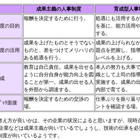
成果主義の人事制度
育成型人事
報酬を決定するために行う。
処遇にも活用する
度の目的
を基に、能力活用
する。
成果を上げたものとそうでない
成果の上げられな
度の活用
ものと、差をつけてメリハリの
題点を把握し、指
ある処遇を行う。
レベルを上げる。
教育は自己責任。成果を出せる
本人の努力も大事
ように自分自身が能力向上を図
織として上司の指
成
ることが第一。成果の出せる人
実施する。成果の
を外部から調達する。
内部で育てる。
報酬を決定するための交渉の
仕事ぶりを振り返
ﾊﾞｯｸ面接
場。
ントを確認する場
え方が良いかは、その企業の状況によると思いますが、現時
連企業などは成果主義が向いているでしょうし、技術の伝承を必
制度が向いているようです。