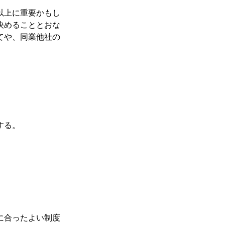
以上に重要かもし
決めることとおな
てや、同業他社の
する。
。
に合ったよい制度