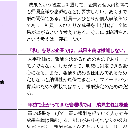
・
成果という物差しを通して、企業と個人は対等
も帰属意識や忠誠心などは要求しない。あくまで
酬の関係である。社員一人ひとりが個人事業主の
であり、社員一人ひとりが成果を上げれば、全体
土
果が上がるという考えである。そこには協調性と
という考えは、存在しない。
・
「和」を尊ぶ企業では、成果主義は機能しない
・
人事評価は、報酬を決めるためのものであり、
モノでもない。したがって、明確に判定できる数
心になる。また、報酬を決める仕組みであるため
定しないと納得性が確保できない。フィードバッ
価
育成のための面接ではなく、報酬決定のための交
る。
・
年功で上がってきた管理職では、成果主義は機
・
高い成果を上げて、高い報酬を得ている人が存
成果主義は機能する。能力がありそれなりの努力
果が上がり、報酬が高くなるというストーリーが