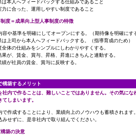
果は本人へフィードバックする仕組みであること
実力に合った、運用しやすい制度であること
事制度＝成果向上型人事制度の特徴
内容や基準を明確にしてオープンにする。（期待像を明確にす
果は上司から本人へフィードバックする。（指導育成のため）
度全体の仕組みをシンプルにしわかりやすくする。
結果が、賃金、賞与、昇格、昇進にきちんと連動する。
業績が社員の賃金、賞与に反映する。
で構築するメリット
を社内で作ることは、難しいことではありません。その気にな
きてしまいます。
で作成することにより、業績向上のノウハウも蓄積されます。
込みせずに、是非社内で取り組んでください。
度構築の決意