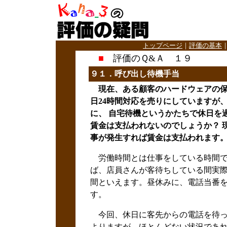
トップページ
｜
評価の基本
■
評価のＱ&Ａ １９
９１．呼び出し待機
手当
現在、ある顧客のハードウェアの保守
日24時間対応を売りにしていますが
に、 自宅待機というかたちで休日を
賃金は支払われないのでしょうか？ 
事が発生すれば賃金は支払われます
労働時間とは仕事をしている時間で
ば、店員さんが客待ちしている間実
間といえます。昼休みに、電話当番
す。
今回、休日に客先からの電話を待っ
よりますが、ほとんどない状況であ