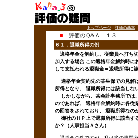
トップページ
｜
評価の基本
■
評価のＱ&Ａ １３
６１．退職所得
の例
適格年金を解約し、従業員へ打ち切
加入する場合 この適格年金解約時に
して支払われる退職金＝退職所得に
適格年金契約先の某生保での見解は
所得となり、 退職所得には該当しな
しかしながら、某会計事務所では、
のであれば、 適格年金解約時に各従
の回答をされており、 退職所得なの
御社のＨＰ上で退職所得に該当する
か？（人事担当Ａさん）
退職金の件ですが、私は税の専門家