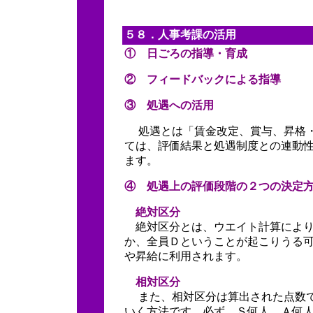
５８．人事考課の活用
① 日ごろの指導・育成
② フィードバックによる指導
③ 処遇への活用
処遇とは「賃金改定、賞与、昇格・
ては、評価結果と処遇制度との連動
ます。
④ 処遇上の評価段階の２つの決定
絶対区分
絶対区分とは、ウエイト計算により
か、全員Ｄということが起こりうる
や昇給に利用されます。
相対区分
また、相対区分は算出された点数で
いく方法です。必ず、Ｓ何人、Ａ何