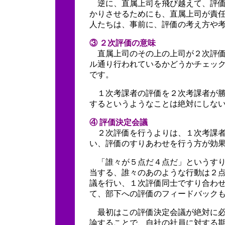
逆に、直属上司を飛び越えて、評価
かりさせるためにも、直属上司が責
人たちは、事前に、評価の考え方や
③ ２次評価の意味
直属上司のその上の上司が２次評価
ル通り行われているかどうかチェッ
です。
１次考課者の評価を２次考課者が勝
するというようなことは絶対にしな
④ 評価決定会議
２次評価を行うよりは、１次考課者
い、評価のすりあわせを行う方が効
「誰々が５点だ４点だ」というすり
当する、誰々のあのような行動は２
議を行い、１次評価同士ですり合わ
て、部下への評価のフィードバック
最初はこの評価決定会議が絶対に必
論することで、自社の社員に対する